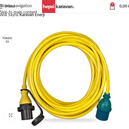
0
Skip to navigation
Menü
0,00
Skip to main content
Ana Sayfa
Karavan Enerji
TÜKEN
DI
Büyütmek için tıklayın