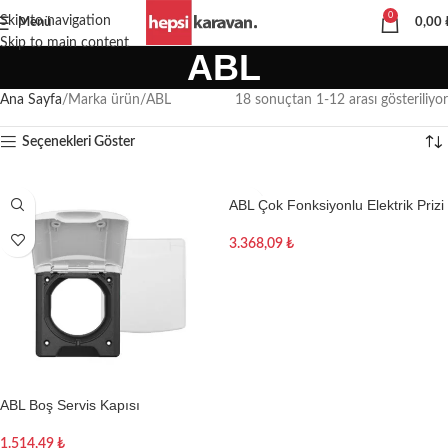
0
Skip to navigation
Menü
0,00
Skip to main content
ABL
Ana Sayfa
Marka ürün
ABL
18 sonuçtan 1-12 arası gösteriliyor
Seçenekleri Göster
ABL Çok Fonksiyonlu Elektrik Prizi
3.368,09
₺
Sepete Ekle
ABL Boş Servis Kapısı
1.514,49
₺