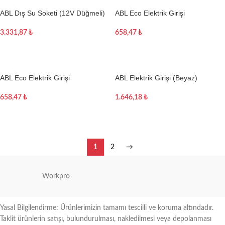
ABL Dış Su Soketi (12V Düğmeli)
ABL Eco Elektrik Girişi
3.331,87
₺
658,47
₺
Sepete Ekle
Sepete Ekle
ABL Eco Elektrik Girişi
ABL Elektrik Girişi (Beyaz)
658,47
₺
1.646,18
₺
Sepete Ekle
Sepete Ekle
1
2
→
Workpro
Yasal Bilgilendirme: Ürünlerimizin tamamı tescilli ve koruma altındadır.
Taklit ürünlerin satışı, bulundurulması, nakledilmesi veya depolanması