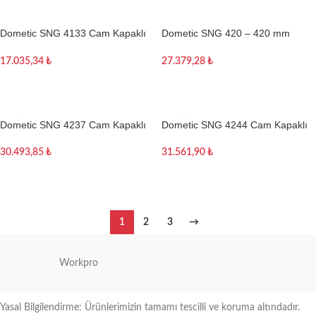
Dometic SNG 4133 Cam Kapaklı
Dometic SNG 420 – 420 mm
Kare Eviye
Yuvarlak Cam Kapaklı Karavan
Eviye
17.035,34
₺
27.379,28
₺
Sepete Ekle
Sepete Ekle
Dometic SNG 4237 Cam Kapaklı
Dometic SNG 4244 Cam Kapaklı
Kare Karavan Lavabo/Evye
Kare Karavan Lavabo/Evye
30.493,85
₺
31.561,90
₺
Sepete Ekle
Sepete Ekle
1
2
3
→
Workpro
Yasal Bilgilendirme: Ürünlerimizin tamamı tescilli ve koruma altındadır.