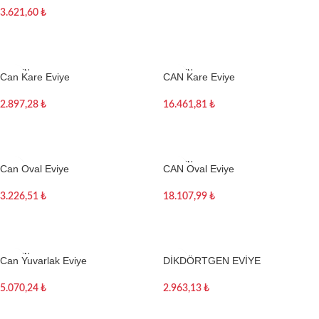
3.621,60
₺
Devamını oku
TÜKEN
TÜKEN
Can Kare Eviye
CAN Kare Eviye
DI
DI
2.897,28
₺
16.461,81
₺
Devamını oku
Devamını oku
TÜKEN
Can Oval Eviye
CAN Oval Eviye
DI
3.226,51
₺
18.107,99
₺
Sepete Ekle
Devamını oku
TÜKEN
Can Yuvarlak Eviye
DİKDÖRTGEN EVİYE
DI
5.070,24
₺
2.963,13
₺
Devamını oku
Sepete Ekle