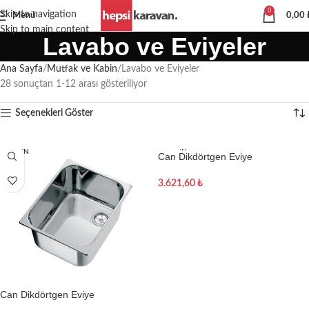
0
Skip to navigation
Menü
0,00
Skip to main content
Lavabo ve Eviyeler
Ana Sayfa
Mutfak ve Kabin
Lavabo ve Eviyeler
28 sonuçtan 1-12 arası gösteriliyor
Seçenekleri Göster
TÜKEN
TÜKEN
Can Dikdörtgen Eviye
DI
DI
3.621,60
₺
Devamını oku
Can Dikdörtgen Eviye