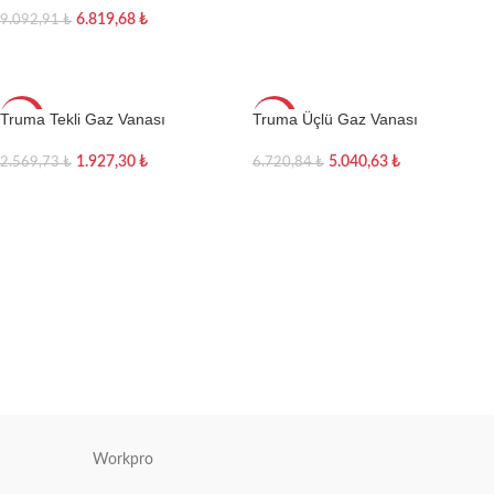
6.819,68
₺
9.092,91
₺
Sepete Ekle
Truma Tekli Gaz Vanası
Truma Üçlü Gaz Vanası
-25%
-25%
1.927,30
₺
5.040,63
₺
2.569,73
₺
6.720,84
₺
Sepete Ekle
Sepete Ekle
Workpro