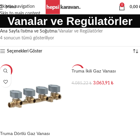
0
Skip to navigation
Menü
0,00
Skip to main content
Vanalar ve Regülatörler
Ana Sayfa
Isıtma ve Soğutma
Vanalar ve Regülatörler
4 sonucun tümü gösteriliyor
Seçenekleri Göster
Truma İkili Gaz Vanası
-25%
-25%
3.063,91
₺
4.085,22
₺
Sepete Ekle
Truma Dörtlü Gaz Vanası