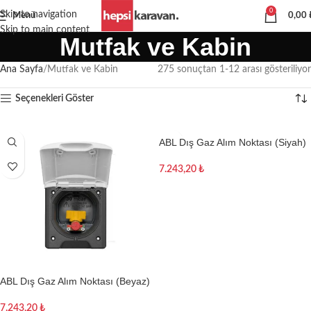
0
Skip to navigation
Menü
0,00
Skip to main content
Mutfak ve Kabin
Ana Sayfa
Mutfak ve Kabin
275 sonuçtan 1-12 arası gösteriliyor
Seçenekleri Göster
ABL Dış Gaz Alım Noktası (Siyah)
7.243,20
₺
Sepete Ekle
ABL Dış Gaz Alım Noktası (Beyaz)
7.243,20
₺