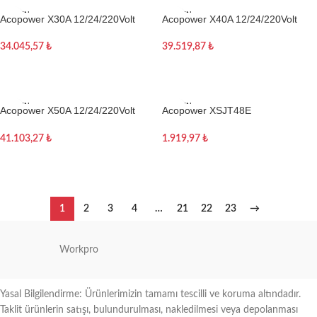
TÜKEN
TÜKEN
Acopower X30A 12/24/220Volt
Acopower X40A 12/24/220Volt
DI
DI
Akülü/Kablolu 30Litre Kompresörlü
Akülü/Kablolu 40Litre Kompresörlü
Outdoor Oto Buzdolabı
Outdoor Oto Buzdolabı
34.045,57
₺
39.519,87
₺
Devamını oku
Devamını oku
TÜKEN
TÜKEN
Acopower X50A 12/24/220Volt
Acopower XSJT48E
DI
DI
Akülü/Kablolu 50Litre Kompresörlü
220Volt/12.6Volt 3Ah Li-ion Akü
Outdoor Oto Buzdolabı
Şarj Cihazı
41.103,27
₺
1.919,97
₺
Devamını oku
Devamını oku
1
2
3
4
…
21
22
23
→
Workpro
Yasal Bilgilendirme: Ürünlerimizin tamamı tescilli ve koruma altındadır.
Taklit ürünlerin satışı, bulundurulması, nakledilmesi veya depolanması