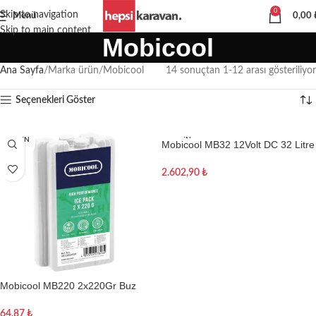
0
Skip to navigation
Menü
0,00
Skip to main content
Mobicool
Ana Sayfa
Marka ürün
Mobicool
14 sonuçtan 1-12 arası gösteriliyor
Seçenekleri Göster
TÜKEN
TÜKEN
Mobicool MB32 12Volt DC 32 Litre
DI
DI
Çanta Tipi Oto Buzdolabı
2.602,90
₺
Devamını oku
Mobicool MB220 2x220Gr Buz
Kaseti
64,87
₺