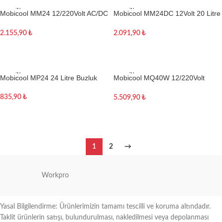
TÜKEN
TÜKEN
Mobicool MM24 12/220Volt AC/DC
Mobicool MM24DC 12Volt 20 Litre
DI
DI
20 Litre Oto Buzdolabı
Oto Buzdolabı
2.155,90
₺
2.091,90
₺
Devamını oku
Devamını oku
TÜKEN
TÜKEN
Mobicool MP24 24 Litre Buzluk
Mobicool MQ40W 12/220Volt
DI
DI
AC/DC 39 Litre Oto Buzdolabı
835,90
₺
5.509,90
₺
Devamını oku
Devamını oku
1
2
→
Workpro
Yasal Bilgilendirme: Ürünlerimizin tamamı tescilli ve koruma altındadır.
Taklit ürünlerin satışı, bulundurulması, nakledilmesi veya depolanması