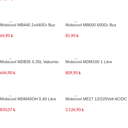
Devamını oku
TÜKEN
TÜKEN
Mobicool MB440 2x440Gr Buz
Mobicool MB600 600Gr Buz
DI
DI
Kaseti
Kaseti
64,90
₺
85,90
₺
Devamını oku
Devamını oku
TÜKEN
TÜKEN
Mobicool MDB35 0,35L Vakumlu
Mobicool MDM100 1 Litre
DI
DI
Çift Yalıtımlı Paslanmaz Çelik
Vakumlu Çift Yalıtımlı Paslanmaz
Seyahat Bardağı /Termos
Çelik Termos
644,90
₺
809,90
₺
Devamını oku
Devamını oku
TÜKEN
TÜKEN
Mobicool MDM40OH 0,40 Litre
Mobicool ME27 12/220Volt AC/DC
DI
DI
Vakumlu Çift Yalıtımlı Paslanmaz
26 Litre Oto Buzdolabı
Çelik Seyahat Bardağı
850,07
₺
3.126,90
₺
/Termos/Kupa
Devamını oku
Devamını oku