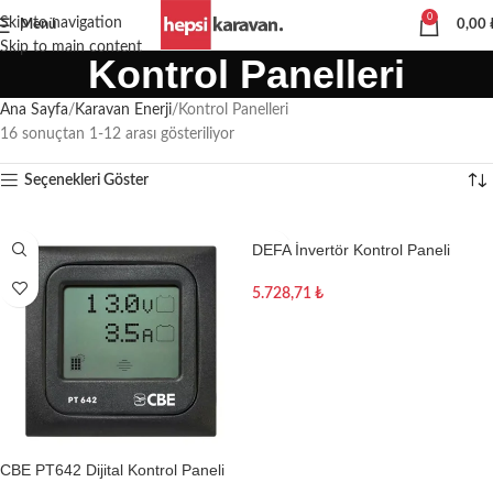
0
Skip to navigation
Menü
0,00
Skip to main content
Kontrol Panelleri
Ana Sayfa
Karavan Enerji
Kontrol Panelleri
16 sonuçtan 1-12 arası gösteriliyor
Seçenekleri Göster
DEFA İnvertör Kontrol Paneli
1000W/1500W/2000W/2500W
5.728,71
₺
Sepete Ekle
CBE PT642 Dijital Kontrol Paneli