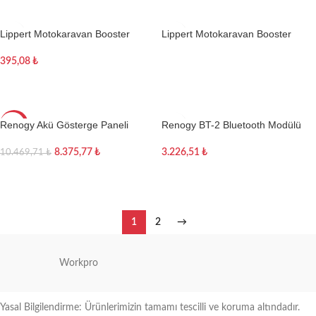
Lippert Motokaravan Booster
Lippert Motokaravan Booster
395,08
₺
Devamını oku
Sepete Ekle
Renogy Akü Gösterge Paneli
Renogy BT-2 Bluetooth Modülü
-20%
8.375,77
₺
3.226,51
₺
10.469,71
₺
Sepete Ekle
Sepete Ekle
1
2
→
Workpro
Yasal Bilgilendirme: Ürünlerimizin tamamı tescilli ve koruma altındadır.