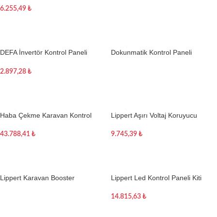
6.255,49
₺
Sepete Ekle
DEFA İnvertör Kontrol Paneli
Dokunmatik Kontrol Paneli
300W/600 W
2.897,28
₺
Devamını oku
Sepete Ekle
Haba Çekme Karavan Kontrol
Lippert Aşırı Voltaj Koruyucu
Paneli
9.745,39
₺
43.788,41
₺
Sepete Ekle
Sepete Ekle
Lippert Karavan Booster
Lippert Led Kontrol Paneli Kiti
14.815,63
₺
Devamını oku
Sepete Ekle