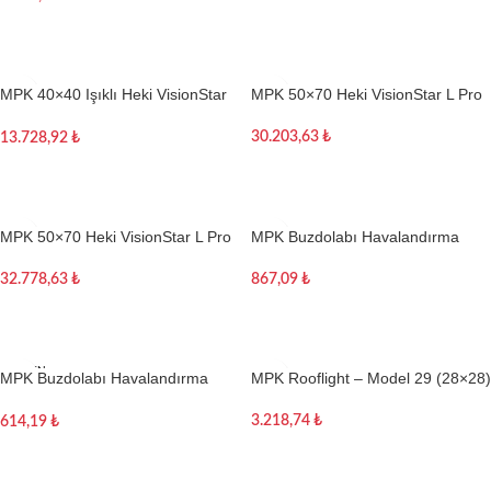
Sepete Ekle
MPK 40×40 Işıklı Heki VisionStar
MPK 50×70 Heki VisionStar L Pro
M Pro II (LED)
30.203,63
₺
13.728,92
₺
Sepete Ekle
Sepete Ekle
MPK 50×70 Heki VisionStar L Pro
MPK Buzdolabı Havalandırma
(LED)
Kapağı
32.778,63
₺
867,09
₺
Sepete Ekle
Sepete Ekle
TÜKEN
MPK Buzdolabı Havalandırma
MPK Rooflight – Model 29 (28×28)
DI
Kapağı Kış Eklentisi
3.218,74
₺
614,19
₺
Sepete Ekle
Devamını oku