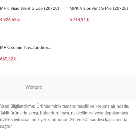
MPK VisionVent S Eco (28×28)
MPK VisionVent S Pro (28×28)
4.926,65
₺
5.714,91
₺
Sepete Ekle
Sepete Ekle
MPK Zemin Havalandırma
650,32
₺
Sepete Ekle
Workpro
Yasal Bilgilendirme: Ürünlerimizin tamamı tescilli ve koruma altındadır.
Taklit ürünlerin satışı, bulundurulması, nakledilmesi veya depolanması
6769 sayılı sinai mülkiyet kanununun 29. ve 30 maddesi kapsamında
suçtur.