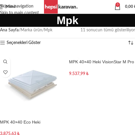
0
Skip to navigation
Menü
0,00
Skip to main content
Mpk
Ana Sayfa
Marka ürün
Mpk
11 sonucun tümü gösteriliyor
Seçenekleri Göster
MPK 40×40 Heki VisionStar M Pro
II
9.537,99
₺
Sepete Ekle
MPK 40×40 Eco Heki
3.875,63
₺