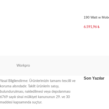
190 Watt w Mobo
Paneli Solar Pan
6.591,96
₺
Sepete Ekle
Workpro
Son Yazılar
Yasal Bilgilendirme: Ürünlerimizin tamamı tescilli ve
koruma altındadır. Taklit ürünlerin satışı,
bulundurulması, nakledilmesi veya depolanması
6769 sayılı sinai mülkiyet kanununun 29. ve 30
maddesi kapsamında suçtur.