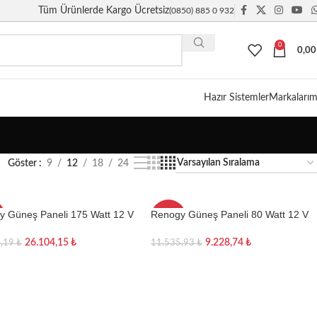
Tüm Ürünlerde Kargo Ücretsiz
(0850) 885 0 932
0
0,0
Giriş / Kayıt
Hazır Sistemler
Markalarım
Göster
9
12
18
24
 Güneş Paneli 175 Watt 12 V
Renogy Güneş Paneli 80 Watt 12 V
-20%
ristal)
(Monokristal)
26.104,15
₺
9.228,74
₺
0,19
₺
11.535,93
₺
te Ekle
Sepete Ekle