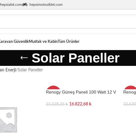
hepsialet.com
hepsimotosiklet.com
aravan Güvenlik
Mutfak ve Kabin
Tüm Ürünler
Solar Paneller
an Enerji
Solar Paneller
Renogy Güneş Paneli 100 Watt 12 V
Renogy
-20%
-20%
(Monokristal)
(Monok
16.822,68
₺
21.028,35
₺
32.63
Sepete Ekle
Sepe