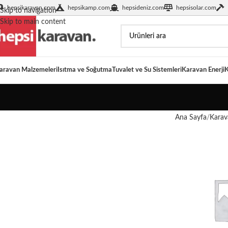
hepsikaravan.com
hepsikamp.com
hepsideniz.com
hepsisolar.com
Skip to navigation
Skip to main content
aravan Malzemeleri
Isıtma ve Soğutma
Tuvalet ve Su Sistemleri
Karavan Enerji
K
Ana Sayfa
Karav