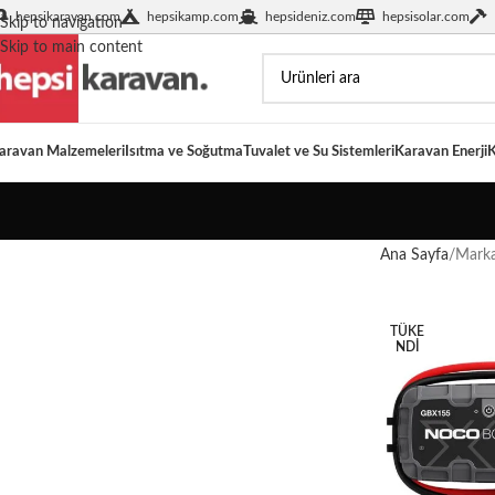
hepsikaravan.com
hepsikamp.com
hepsideniz.com
hepsisolar.com
Skip to navigation
Skip to main content
aravan Malzemeleri
Isıtma ve Soğutma
Tuvalet ve Su Sistemleri
Karavan Enerji
K
Ana Sayfa
Marka
TÜKE
NDI