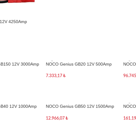
12V 4250Amp
 Akü Takviye +
ed Lamba
TÜKE
TÜKE
B150 12V 3000Amp
NOCO Genius GB20 12V 500Amp
NOCO 
NDI
NDI
 Akü Takviye +
Ultrasafe Lityum Akü Takviye +
Ultras
ed Lamba
Powerbank + Led Lamba
Power
7.333,17
₺
96.74
Devamını oku
Deva
TÜKE
B40 12V 1000Amp
NOCO Genius GB50 12V 1500Amp
NOCO 
NDI
 Akü Takviye +
Ultrasafe Lityum Akü Takviye +
6250Am
ed Lamba
Powerbank + Led Lamba
Takvi
12.966,07
₺
161.1
Sepete Ekle
Deva