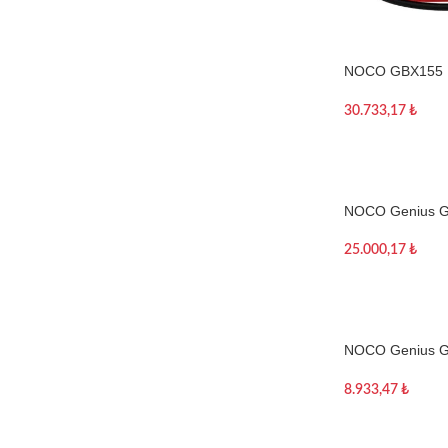
NOCO GBX155 
Ultrasafe Lityum
Powerbank + L
30.733,17
₺
Devamını oku
NOCO Genius G
Ultrasafe Lityum
Powerbank + L
25.000,17
₺
Sepete Ekle
NOCO Genius G
Ultrasafe Lityum
Powerbank + L
8.933,47
₺
Sepete Ekle