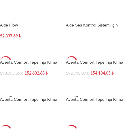
Sepete Ekle
Alde Flow
Alde Ses Kontrol Sistemi için
Mikrofon
52.837,69
₺
Devamını oku
Sepete Ekle
Aventa Comfort Tepe Tipi Klima
Aventa Comfort Tepe Tipi Klima
-20%
-20%
152.602,68
₺
154.184,05
₺
190.753,35
₺
192.730,07
₺
Sepete Ekle
Sepete Ekle
TÜKEN
TÜKEN
Aventa Comfort Tepe Tipi Klima
Aventa Comfort Tepe Tipi Klima
DI
DI
(2. Nesil)
Siyah (2. Nesil)
Devamını oku
Devamını oku