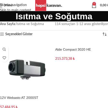
0
Skip to navigation
Menü
0,00
Skip to main content
Isıtma ve Soğutma
Ana Sayfa
Isıtma ve Soğutma
114 sonuçtan 1-12 arası gösteriliyor
Seçenekleri Göster
Alde Compact 3020 HE
215.373,38
₺
Sepete Ekle
12V Webasto AT 2000ST
RV(Karavan) Dizel Isıtıcı Kiti
57.484,95
₺