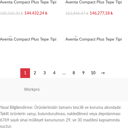
Aventa Compact Plus Tepe Tipi
Aventa Compact Plus Tepe Tipi
-20%
-20%
Klima
Klima
144.432,24
₺
146.277,18
₺
180.540,30
₺
182.846,47
₺
Sepete Ekle
Sepete Ekle
TÜKEN
TÜKEN
Aventa Compact Plus Tepe Tipi
Aventa Compact Plus Tepe Tipi
DI
DI
Klima (2. Nesil)
Klima Siyah (2. Nesil)
Devamını oku
Devamını oku
1
2
3
4
…
8
9
10
→
Workpro
Yasal Bilgilendirme: Ürünlerimizin tamamı tescilli ve koruma altındadır.
Taklit ürünlerin satışı, bulundurulması, nakledilmesi veya depolanması
6769 sayılı sinai mülkiyet kanununun 29. ve 30 maddesi kapsamında
suçtur.