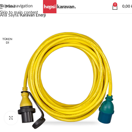
0
Skip to navigation
Menü
0,00
Skip to main content
Ana Sayfa
Karavan Enerji
TÜKEN
DI
Büyütmek için tıklayın