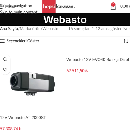
0
Skip to navigation
Menü
0,00
Skip to main content
Webasto
Ana Sayfa
Marka ürün
Webasto
16 sonuçtan 1-12 arası gösteriliyor
Seçenekleri Göster
Webasto 12V EVO40 Balıkçı Dizel
Isıtıcı Seti
67.511,50
₺
Sepete Ekle
12V Webasto AT 2000ST
RV(Karavan) Dizel Isıtıcı Kiti
57.308,74
₺