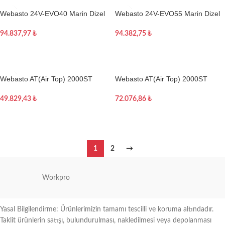
Webasto 24V-EVO40 Marin Dizel
Webasto 24V-EVO55 Marin Dizel
Isıtıcı Seti
Isıtıcı Seti
94.837,97
₺
94.382,75
₺
Sepete Ekle
Sepete Ekle
Webasto AT(Air Top) 2000ST
Webasto AT(Air Top) 2000ST
Balıkçı Isıtıcı Kiti 24V
Marin Dizel Isıtıcı Kiti 12V
49.829,43
₺
72.076,86
₺
Sepete Ekle
Sepete Ekle
1
2
→
Workpro
Yasal Bilgilendirme: Ürünlerimizin tamamı tescilli ve koruma altındadır.
Taklit ürünlerin satışı, bulundurulması, nakledilmesi veya depolanması