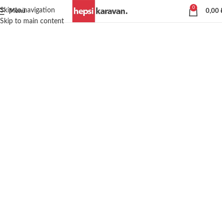
0
Skip to navigation
Menü
0,00
Skip to main content
FreshWell FWX4 3000
Isıtma / Soğutma Zemin Kliması