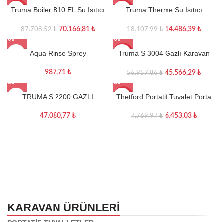
Truma Boiler B10 EL Su Isıtıcı
Truma Therme Su Isıtıcı
-20%
-20%
(Elektrikli ve Gazlı )
14.486,39
₺
70.166,81
₺
18.107,99
₺
87.708,52
₺
Aqua Rinse Sprey
Truma S 3004 Gazlı Karavan
-20%
ısıtıcı
987,71
₺
45.566,29
₺
56.957,86
₺
TRUMA S 2200 GAZLI
Thetford Portatif Tuvalet Porta
-17%
KARAVAN ISITICI
Potti 145
47.080,77
₺
6.453,03
₺
7.769,97
₺
KARAVAN ÜRÜNLERI