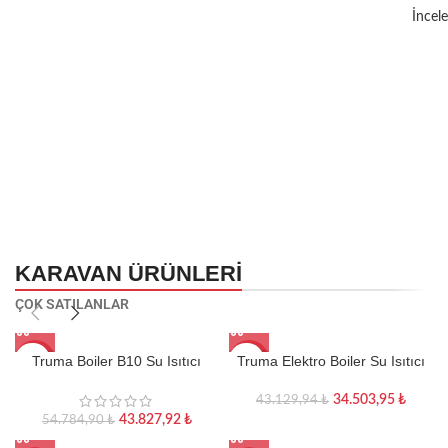
İncele
İndirimler
Lityum Aküler
Güç Kaynakları
Taşınabilir ve Mobil
0
00
00
00
Şarj ve Inverterler
Gün
Sa
Dk
Sn
İncele
Detaylı inceleyebilirsiniz
Satın Al
İncele
KARAVAN ÜRÜNLERI
ÇOK SATILANLAR
Truma Boiler B10 Su Isıtıcı
Truma Elektro Boiler Su Isıtıcı
-20%
-20%
(Gazlı Su Isıtıcı)
34.503,95
₺
43.129,94
₺
43.827,92
₺
54.784,90
₺