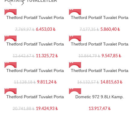
PORTATIF TUVALLETLER
Thetford Portatif Tuvalet Porta
Thetford Portatif Tuvalet Porta
-17%
-18%
Potti 145
Potti 165
6.453,03
₺
5.860,40
₺
7.769,97
₺
7.177,35
₺
Thetford Portatif Tuvalet Porta
Thetford Portatif Tuvalet Porta
-10%
-12%
Potti 335
Potti 345
11.325,72
₺
9.547,85
₺
12.642,67
₺
10.864,79
₺
Thetford Portatif Tuvalet Porta
Thetford Portatif Tuvalet Porta
-12%
-8%
Potti 365
Potti 565P
9.811,24
₺
14.815,63
₺
11.128,18
₺
16.132,57
₺
Thetford Portatif Tuvalet Porta
Dometic 972 9.8Lt Kamp.
-6%
Potti 565E
Karavan için Portatif Tuvalet
Beyaz / Gri
19.424,93
₺
13.917,47
₺
20.741,88
₺