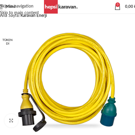
0
Skip to navigation
Menü
0,00
Skip to main content
Ana Sayfa
Karavan Enerji
TÜKEN
DI
Büyütmek için tıklayın