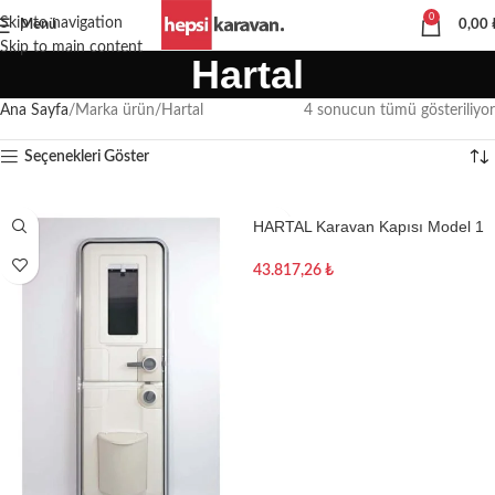
0
Skip to navigation
Menü
0,00
Skip to main content
Hartal
Ana Sayfa
Marka ürün
Hartal
4 sonucun tümü gösteriliyor
Seçenekleri Göster
HARTAL Karavan Kapısı Model 1
(Sola Açılır)
43.817,26
₺
Sepete Ekle