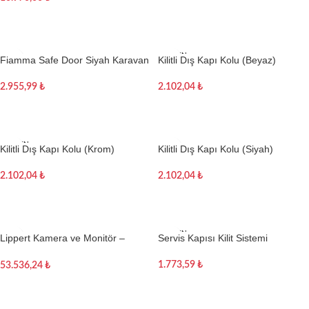
Sepete Ekle
TÜKEN
Fiamma Safe Door Siyah Karavan
Kilitli Dış Kapı Kolu (Beyaz)
DI
Kapı Kilidi
2.102,04
₺
2.955,99
₺
Devamını oku
Sepete Ekle
TÜKEN
Kilitli Dış Kapı Kolu (Krom)
Kilitli Dış Kapı Kolu (Siyah)
DI
2.102,04
₺
2.102,04
₺
Devamını oku
Sepete Ekle
TÜKEN
Lippert Kamera ve Monitör –
Servis Kapısı Kilit Sistemi
DI
Furrion Vision S
1.773,59
₺
53.536,24
₺
Devamını oku
Sepete Ekle