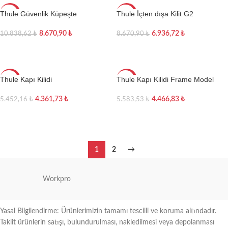
Thule Güvenlik Küpeşte
Thule İçten dışa Kilit G2
-20%
-20%
TÜKEN
8.670,90
₺
6.936,72
₺
10.838,62
₺
8.670,90
₺
DI
Devamını oku
Sepete Ekle
Thule Kapı Kilidi
Thule Kapı Kilidi Frame Model
-20%
-20%
4.361,73
₺
4.466,83
₺
5.452,16
₺
5.583,53
₺
Sepete Ekle
Sepete Ekle
1
2
→
Workpro
Yasal Bilgilendirme: Ürünlerimizin tamamı tescilli ve koruma altındadır.
Taklit ürünlerin satışı, bulundurulması, nakledilmesi veya depolanması