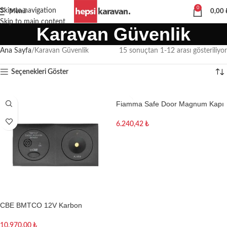
0
Skip to navigation
Menü
0,00
Skip to main content
Karavan Güvenlik
Ana Sayfa
Karavan Güvenlik
15 sonuçtan 1-12 arası gösteriliyor
Seçenekleri Göster
Fiamma Safe Door Magnum Kapı
Kilidi
6.240,42
₺
Sepete Ekle
CBE BMTCO 12V Karbon
Monoksit Gaz Dedektörü
10.970,00
₺