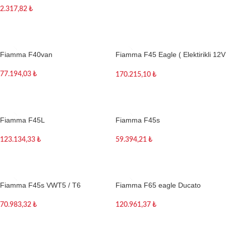
2.317,82
₺
Sepete Ekle
Fiamma F40van
Fiamma F45 Eagle ( Elektirikli 12V
)
77.194,03
₺
170.215,10
₺
Sepete Ekle
Sepete Ekle
Fiamma F45L
Fiamma F45s
123.134,33
₺
59.394,21
₺
Sepete Ekle
Sepete Ekle
Fiamma F45s VWT5 / T6
Fiamma F65 eagle Ducato
70.983,32
₺
120.961,37
₺
Sepete Ekle
Sepete Ekle