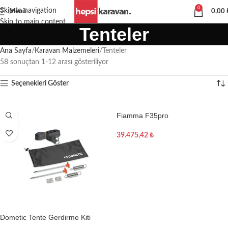
0
Skip to navigation
Menü
0,00
Skip to main content
Tenteler
Ana Sayfa
Karavan Malzemeleri
Tenteler
58 sonuçtan 1-12 arası gösteriliyor
Seçenekleri Göster
Fiamma F35pro
39.475,42
₺
Sepete Ekle
Dometic Tente Gerdirme Kiti