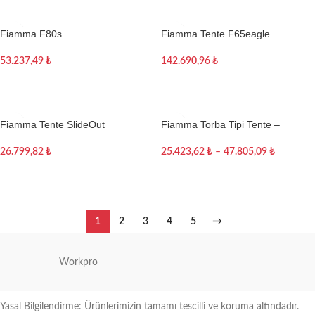
Fiamma F80s
Fiamma Tente F65eagle
53.237,49
₺
142.690,96
₺
Sepete Ekle
Sepete Ekle
Fiamma Tente SlideOut
Fiamma Torba Tipi Tente –
Caravan Store XL
26.799,82
₺
25.423,62
₺
–
47.805,09
₺
Sepete Ekle
Seçenekler
1
2
3
4
5
→
Workpro
Yasal Bilgilendirme: Ürünlerimizin tamamı tescilli ve koruma altındadır.