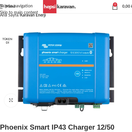
0
Skip to navigation
Menü
0,00
Skip to main content
Ana Sayfa
Karavan Enerji
TÜKEN
DI
Büyütmek için tıklayın
Phoenix Smart IP43 Charger 12/50