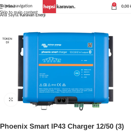
0
Skip to navigation
Menü
0,00
Skip to main content
Ana Sayfa
Karavan Enerji
TÜKEN
DI
Büyütmek için tıklayın
Phoenix Smart IP43 Charger 12/50 (3)