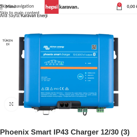
0
Skip to navigation
Menü
0,00
Skip to main content
Ana Sayfa
Karavan Enerji
TÜKEN
DI
Büyütmek için tıklayın
Phoenix Smart IP43 Charger 12/30 (3)