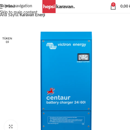
0
Skip to navigation
Menü
0,00
Skip to main content
Ana Sayfa
Karavan Enerji
TÜKEN
DI
Büyütmek için tıklayın