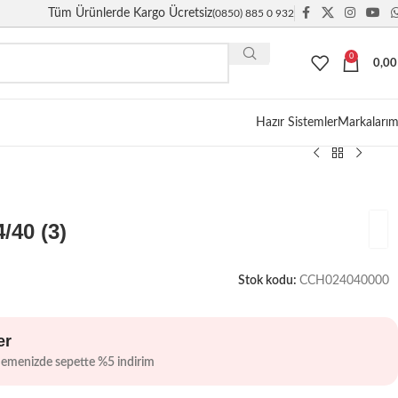
Tüm Ürünlerde Kargo Ücretsiz
(0850) 885 0 932
0
0,0
Giriş / Kayıt
Hazır Sistemler
Markalarım
/40 (3)
Stok kodu:
CCH024040000
er
demenizde sepette %5 indirim