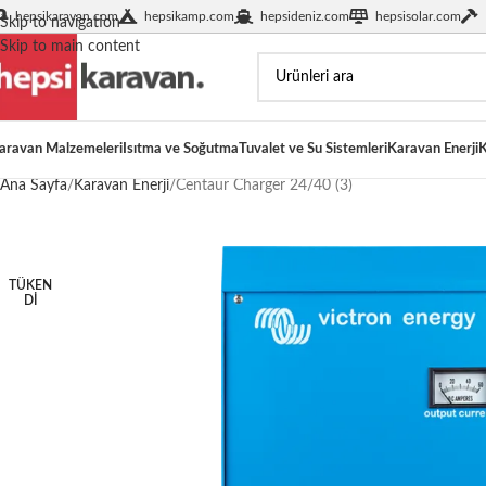
hepsikaravan.com
hepsikamp.com
hepsideniz.com
hepsisolar.com
Skip to navigation
Skip to main content
aravan Malzemeleri
Isıtma ve Soğutma
Tuvalet ve Su Sistemleri
Karavan Enerji
K
Ana Sayfa
Karavan Enerji
Centaur Charger 24/40 (3)
TÜKEN
DI