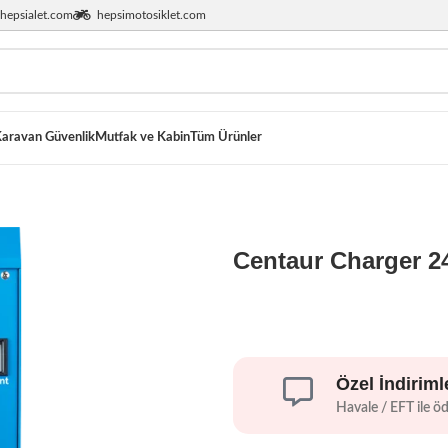
hepsialet.com
hepsimotosiklet.com
aravan Güvenlik
Mutfak ve Kabin
Tüm Ürünler
Centaur Charger 24
Özel İndiriml
Havale / EFT ile ö