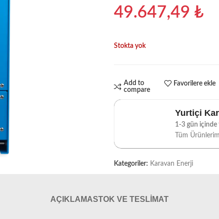
49.647,49
₺
Stokta yok
Add to
Favorilere ekle
compare
Yurtiçi Ka
1-3 gün içinde t
Tüm Ürünleri
Kategoriler:
Karavan Enerji
AÇIKLAMA
STOK VE TESLIMAT