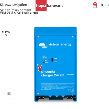
0
Skip to navigation
Menü
0,00
Skip to main content
Ana Sayfa
Karavan Enerji
TÜKEN
DI
Büyütmek için tıklayın