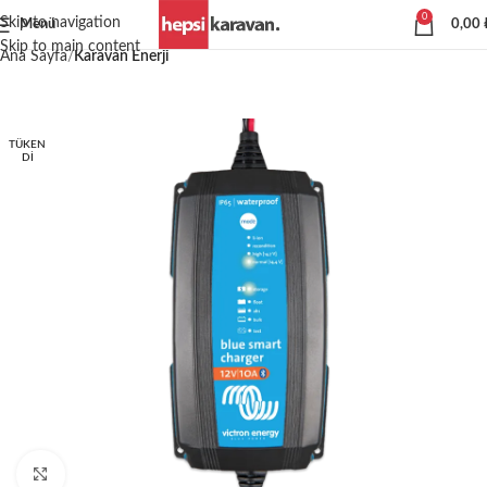
0
Skip to navigation
Menü
0,00
Skip to main content
Ana Sayfa
Karavan Enerji
TÜKEN
DI
Büyütmek için tıklayın