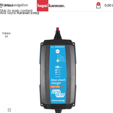
0
Skip to navigation
Menü
0,00
Skip to main content
Ana Sayfa
Karavan Enerji
TÜKEN
DI
Büyütmek için tıklayın