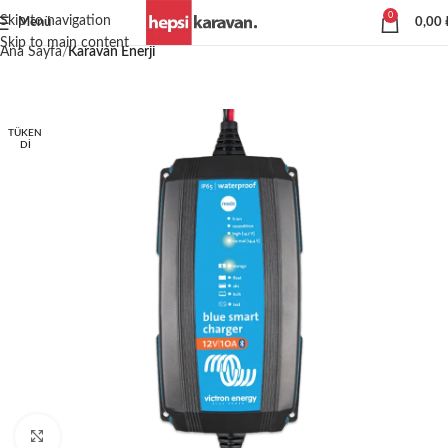
0
Skip to navigation
Menü
0,00
Skip to main content
Ana Sayfa
Karavan Enerji
TÜKEN
DI
Büyütmek için tıklayın