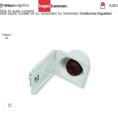
0
Skip to navigation
Menü
0,00
Skip to main content
Ana Sayfa
Tuvalet ve Su Sistemleri
Su Sistemleri
Doldurma Kapakları
TÜKEN
DI
Büyütmek için tıklayın