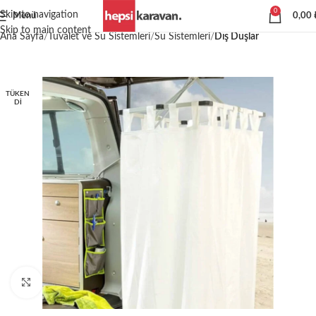
0
Skip to navigation
Menü
0,00
Skip to main content
Ana Sayfa
Tuvalet ve Su Sistemleri
Su Sistemleri
Dış Duşlar
TÜKEN
DI
Büyütmek için tıklayın