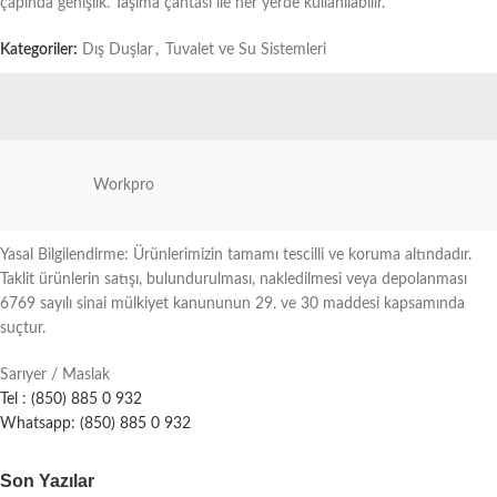
çapında genişlik. Taşıma çantası ile her yerde kullanılabilir.
Kategoriler:
Dış Duşlar
,
Tuvalet ve Su Sistemleri
Workpro
Yasal Bilgilendirme: Ürünlerimizin tamamı tescilli ve koruma altındadır.
Taklit ürünlerin satışı, bulundurulması, nakledilmesi veya depolanması
6769 sayılı sinai mülkiyet kanununun 29. ve 30 maddesi kapsamında
suçtur.
Sarıyer / Maslak
Tel : (850) 885 0 932
Whatsapp: (850) 885 0 932
Son Yazılar