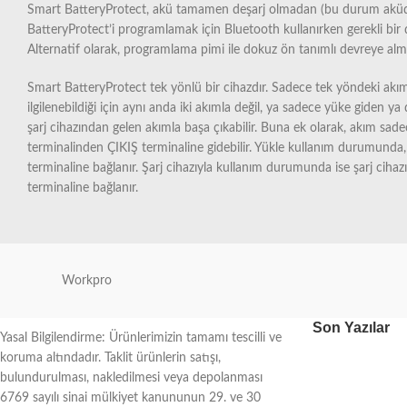
Smart BatteryProtect, akü tamamen deşarj olmadan (bu durum aküde 
BatteryProtect’i programlamak için Bluetooth kullanırken gerekli bir 
Alternatif olarak, programlama pimi ile dokuz ön tanımlı devreye alma/
Smart BatteryProtect tek yönlü bir cihazdır. Sadece tek yöndeki akı
ilgilenebildiği için aynı anda iki akımla değil, ya sadece yüke giden ya
şarj cihazından gelen akımla başa çıkabilir. Buna ek olarak, akım sad
terminalinden ÇIKIŞ terminaline gidebilir. Yükle kullanım durumunda
terminaline bağlanır. Şarj cihazıyla kullanım durumunda ise şarj cihaz
terminaline bağlanır.
Workpro
Son Yazılar
Yasal Bilgilendirme: Ürünlerimizin tamamı tescilli ve
koruma altındadır. Taklit ürünlerin satışı,
bulundurulması, nakledilmesi veya depolanması
6769 sayılı sinai mülkiyet kanununun 29. ve 30