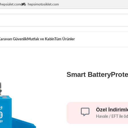
hepsialet.com
hepsimotosiklet.com
aravan Güvenlik
Mutfak ve Kabin
Tüm Ürünler
Smart BatteryProt
Özel İndiriml
Havale / EFT ile ö