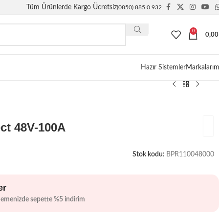
Tüm Ürünlerde Kargo Ücretsiz
(0850) 885 0 932
0
0,0
Giriş / Kayıt
Hazır Sistemler
Markalarım
ect 48V-100A
Stok kodu:
BPR110048000
er
demenizde sepette %5 indirim