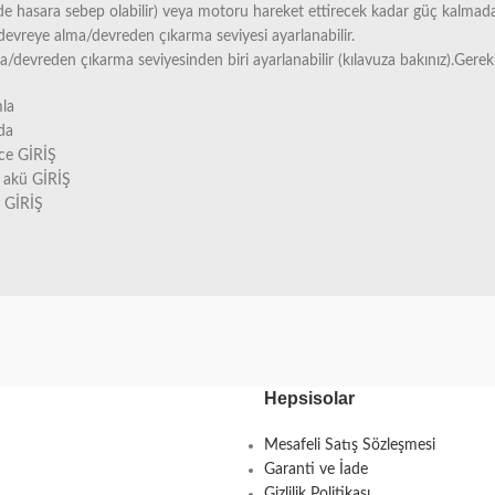
hasara sebep olabilir) veya motoru hareket ettirecek kadar güç kalmadan
devreye alma/devreden çıkarma seviyesi ayarlanabilir.
devreden çıkarma seviyesinden biri ayarlanabilir (kılavuza bakınız).Gerekirs
mla
 da
ece GİRİŞ
, akü GİRİŞ
ı GİRİŞ
Hepsisolar
Mesafeli Satış Sözleşmesi
Garanti ve İade
Gizlilik Politikası