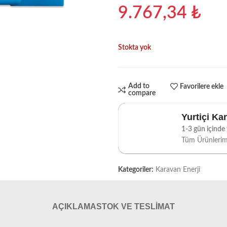
9.767,34
₺
Stokta yok
Add to
Favorilere ekle
compare
Yurtiçi Ka
1-3 gün içinde t
Tüm Ürünleri
Kategoriler:
Karavan Enerji
AÇIKLAMA
STOK VE TESLIMAT