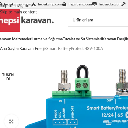
hepsikaravan.com
hepsikamp.com
hepsideniz.com
hepsisolar.com
Skip to navigation
Skip to main content
aravan Malzemeleri
Isıtma ve Soğutma
Tuvalet ve Su Sistemleri
Karavan Enerji
K
Ana Sayfa
Karavan Enerji
Smart BatteryProtect 48V-100A
TÜKEN
DI
Büyütmek için tıklayın