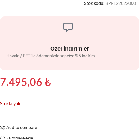
Stok kodu:
BPR122022000
Özel İndirimler
Havale / EFT ile ödemenizde sepette %5 indirim
7.495,06
₺
Stokta yok
Add to compare
Favorilere ekle