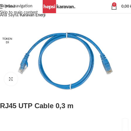
0
Skip to navigation
Menü
0,00
Skip to main content
Ana Sayfa
Karavan Enerji
TÜKEN
DI
Büyütmek için tıklayın
RJ45 UTP Cable 0,3 m