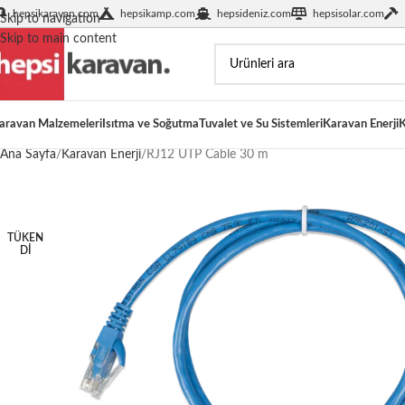
hepsikaravan.com
hepsikamp.com
hepsideniz.com
hepsisolar.com
Skip to navigation
Skip to main content
aravan Malzemeleri
Isıtma ve Soğutma
Tuvalet ve Su Sistemleri
Karavan Enerji
K
Ana Sayfa
Karavan Enerji
RJ12 UTP Cable 30 m
TÜKEN
DI