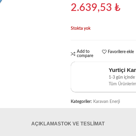
2.639,53
₺
Stokta yok
Add to
Favorilere ekle
compare
Yurtiçi Ka
1-3 gün içinde t
Tüm Ürünleri
Kategoriler:
Karavan Enerji
AÇIKLAMA
STOK VE TESLIMAT