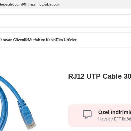
hepsialet.com
hepsimotosiklet.com
aravan Güvenlik
Mutfak ve Kabin
Tüm Ürünler
RJ12 UTP Cable 3
Özel İndiriml
Havale / EFT ile ö