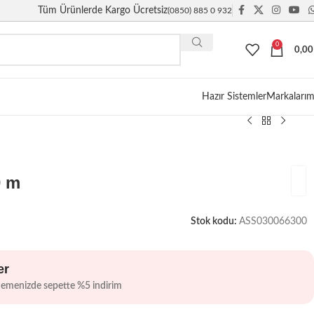
Tüm Ürünlerde Kargo Ücretsiz
(0850) 885 0 932
0
0,0
Giriş / Kayıt
Hazır Sistemler
Markalarım
0 m
Stok kodu:
ASS030066300
er
demenizde sepette %5 indirim