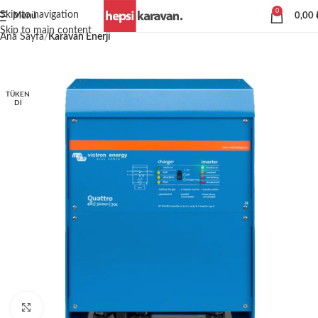
0
Skip to navigation
Menü
0,00
Skip to main content
Ana Sayfa
Karavan Enerji
TÜKEN
DI
Büyütmek için tıklayın