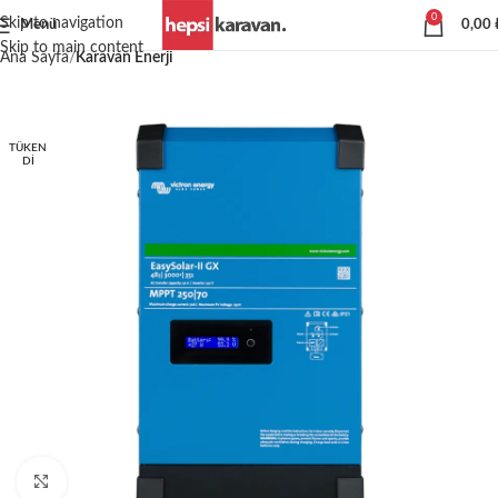
0
Skip to navigation
Menü
0,00
Skip to main content
Ana Sayfa
Karavan Enerji
TÜKEN
DI
Büyütmek için tıklayın