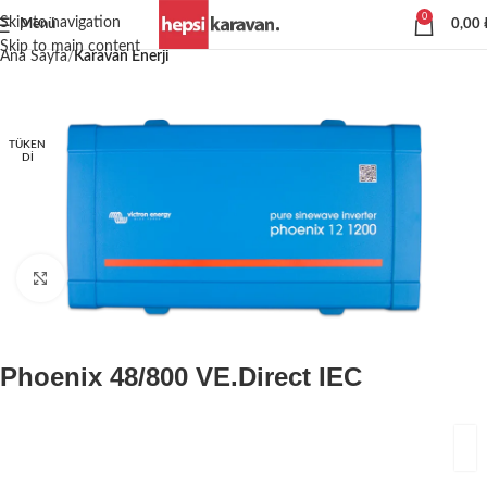
0
Skip to navigation
Menü
0,00
Skip to main content
Ana Sayfa
Karavan Enerji
TÜKEN
DI
Büyütmek için tıklayın
Phoenix 48/800 VE.Direct IEC