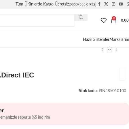
Tüm Ürünlerde Kargo Ücretsiz
(0850) 885 0 932
0
0,0
Giriş / Kayıt
Hazır Sistemler
Markalarım
Direct IEC
Stok kodu:
PIN485010100
er
demenizde sepette %5 indirim