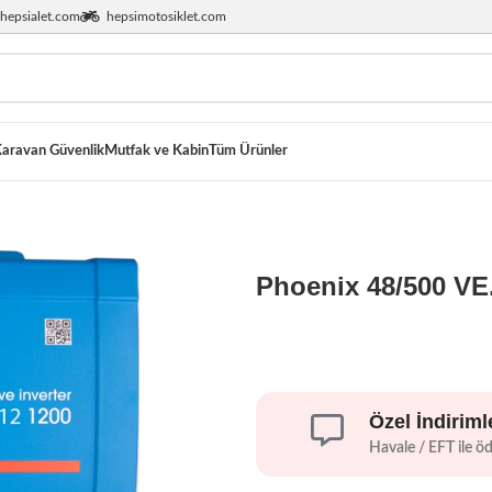
hepsialet.com
hepsimotosiklet.com
aravan Güvenlik
Mutfak ve Kabin
Tüm Ürünler
Phoenix 48/500 VE.
Özel İndiriml
Havale / EFT ile ö