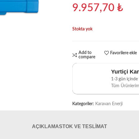
9.957,70
₺
Stokta yok
Add to
Favorilere ekle
compare
Yurtiçi Ka
1-3 gün içinde t
Tüm Ürünleri
Kategoriler:
Karavan Enerji
AÇIKLAMA
STOK VE TESLIMAT