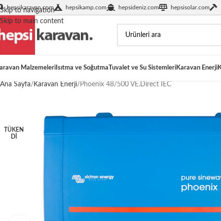
hepsikaravan.com
hepsikamp.com
hepsideniz.com
hepsisolar.com
Skip to navigation
Skip to main content
aravan Malzemeleri
Isıtma ve Soğutma
Tuvalet ve Su Sistemleri
Karavan Enerji
K
Ana Sayfa
Karavan Enerji
Phoenix 48/500 VE.Direct IEC
TÜKEN
DI