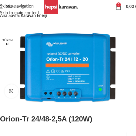
0
Skip to navigation
Menü
0,00
Skip to main content
Ana Sayfa
Karavan Enerji
TÜKEN
DI
Büyütmek için tıklayın
Orion-Tr 24/48-2,5A (120W)