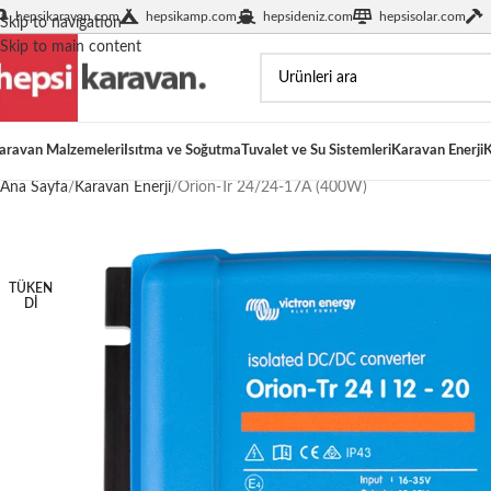
hepsikaravan.com
hepsikamp.com
hepsideniz.com
hepsisolar.com
Skip to navigation
Skip to main content
aravan Malzemeleri
Isıtma ve Soğutma
Tuvalet ve Su Sistemleri
Karavan Enerji
K
Ana Sayfa
Karavan Enerji
Orion-Tr 24/24-17A (400W)
TÜKEN
DI