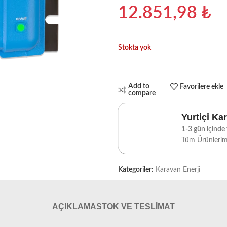
12.851,98
₺
Stokta yok
Add to
Favorilere ekle
compare
Yurtiçi Ka
1-3 gün içinde t
Tüm Ürünleri
Kategoriler:
Karavan Enerji
AÇIKLAMA
STOK VE TESLIMAT