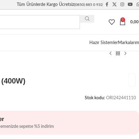
Tüm Ürünlerde Kargo Ücretsiz
(0850) 885 0 932
0
0,0
Giriş / Kayıt
Hazır Sistemler
Markalarım
 (400W)
Stok kodu:
ORI242441110
er
demenizde sepette %5 indirim