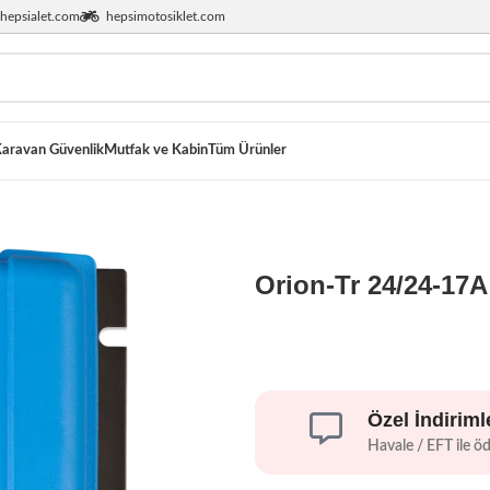
hepsialet.com
hepsimotosiklet.com
aravan Güvenlik
Mutfak ve Kabin
Tüm Ürünler
Orion-Tr 24/24-17A
Özel İndiriml
Havale / EFT ile ö