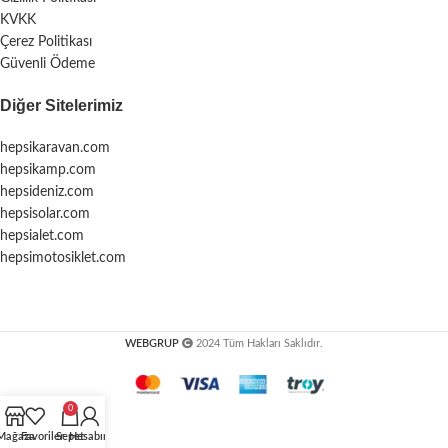
KVKK
Çerez Politikası
Güvenli Ödeme
Diğer Sitelerimiz
hepsikaravan.com
hepsikamp.com
hepsideniz.com
hepsisolar.com
hepsialet.com
hepsimotosiklet.com
WEBGRUP
2024 Tüm Hakları Saklıdır.
0
Mağaza
Favoriler
Sepet
Hesabım