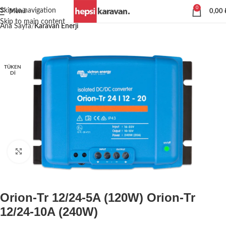
0
Skip to navigation
Menü
0,00
Skip to main content
Ana Sayfa
Karavan Enerji
TÜKEN
DI
Büyütmek için tıklayın
Orion-Tr 12/24-5A (120W) Orion-Tr
12/24-10A (240W)