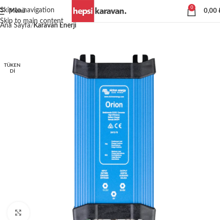
0
Skip to navigation
Menü
0,00
Skip to main content
Ana Sayfa
Karavan Enerji
TÜKEN
DI
Büyütmek için tıklayın