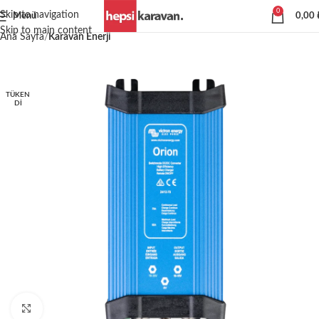
0
Skip to navigation
Menü
0,00
Skip to main content
Ana Sayfa
Karavan Enerji
TÜKEN
DI
Büyütmek için tıklayın