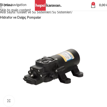
0
Skip to navigation
Menü
0,00
Skip to main content
Ana Sayfa
Tuvalet ve Su Sistemleri
Su Sistemleri
Hidrafor ve Dalgıç Pompalar
Büyütmek için tıklayın