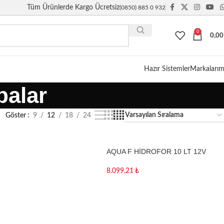
Tüm Ürünlerde Kargo Ücretsiz
(0850) 885 0 932
0
0,0
Giriş / Kayıt
Hazır Sistemler
Markalarım
palar
Göster
9
12
18
24
AQUA F HİDROFOR 10 LT 12V
8.099,21
₺
Sepete Ekle