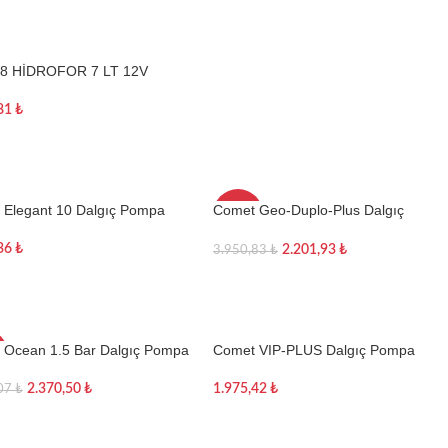
8 HİDROFOR 7 LT 12V
,81
₺
te Ekle
 Elegant 10 Dalgıç Pompa
Comet Geo-Duplo-Plus Dalgıç
-44%
Pompa
,36
₺
2.201,93
₺
3.950,83
₺
TÜKE
NDI
te Ekle
Devamını oku
 Ocean 1.5 Bar Dalgıç Pompa
Comet VIP-PLUS Dalgıç Pompa
2.370,50
₺
1.975,42
₺
,07
₺
te Ekle
Sepete Ekle