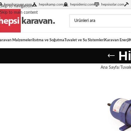
hepsikaravan.com
hepsikamp.com
hepsideniz.com
hepsisolar.com
Skip to navigation
Skip to main content
aravan Malzemeleri
Isıtma ve Soğutma
Tuvalet ve Su Sistemleri
Karavan Enerji
K
Hi
Ana Sayfa
Tuvale