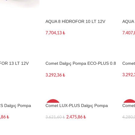
AQUA 8 HİDROFOR 10 LT 12V
AQUA 
7.704,13
₺
7.407
Sepete Ekle
Sepe
OR 13 LT 12V
Comet Dalgıç Pompa ECO-PLUS 0.8
Comet
Bar
3.292
3.292,36
₺
Sepe
Sepete Ekle
S Dalgıç Pompa
Comet LUX-PLUS Dalgıç Pompa
Comet
-32%
-45%
Çek Valfi
5,86
₺
2.475,86
₺
4.280
3.621,60
₺
TÜKE
NDI
Sepe
Devamını oku