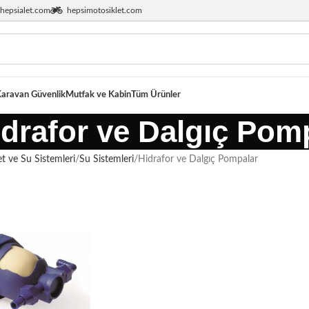
hepsialet.com
hepsimotosiklet.com
aravan Güvenlik
Mutfak ve Kabin
Tüm Ürünler
drafor ve Dalgıç Pom
t ve Su Sistemleri
Su Sistemleri
Hidrafor ve Dalgıç Pompalar