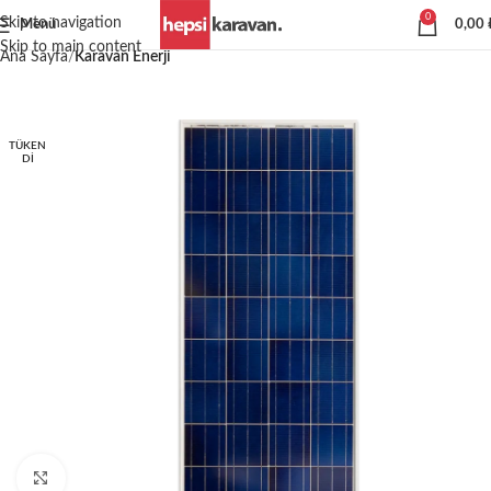
0
Skip to navigation
Menü
0,00
Skip to main content
Ana Sayfa
Karavan Enerji
TÜKEN
DI
Büyütmek için tıklayın