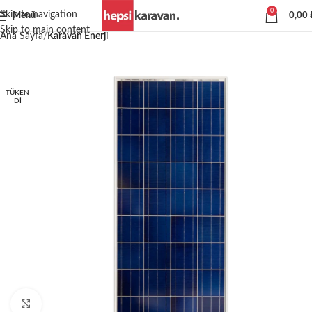
0
Skip to navigation
Menü
0,00
Skip to main content
Ana Sayfa
Karavan Enerji
TÜKEN
DI
Büyütmek için tıklayın