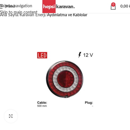
0
Skip to navigation
Menü
0,00
Skip to main content
Ana Sayfa
Karavan Enerji
Aydınlatma ve Kablolar
Büyütmek için tıklayın