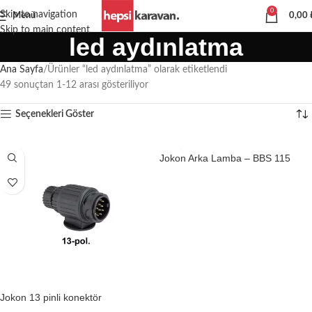
0
Skip to navigation
Menü
0,00
Skip to main content
led aydınlatma
Ana Sayfa
Ürünler “led aydınlatma” olarak etiketlendi
49 sonuçtan 1-12 arası gösteriliyor
Seçenekleri Göster
Jokon Arka Lamba – BBS 115
Devamını oku
Jokon 13 pinli konektör