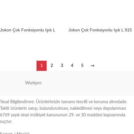
Devamını oku
Devamını oku
Jokon Çok Fonksiyonlu Işık L
Jokon Çok Fonksiyonlu Işık L 915
3600
(Sağ)
Devamını oku
Devamını oku
1
2
3
4
5
→
Workpro
Yasal Bilgilendirme: Ürünlerimizin tamamı tescilli ve koruma altındadır.
Taklit ürünlerin satışı, bulundurulması, nakledilmesi veya depolanması
6769 sayılı sinai mülkiyet kanununun 29. ve 30 maddesi kapsamında
suçtur.