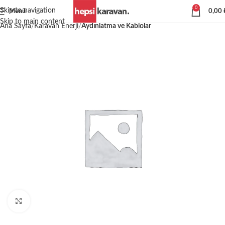
0
Skip to navigation
Menü
0,00
Skip to main content
Ana Sayfa
Karavan Enerji
Aydınlatma ve Kablolar
Büyütmek için tıklayın