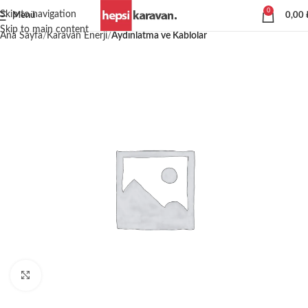
0
Skip to navigation
Menü
0,00
Skip to main content
Ana Sayfa
Karavan Enerji
Aydınlatma ve Kablolar
Büyütmek için tıklayın